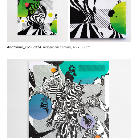
- 2024. Acrylic on canvas,
46
x 55 cm
Anatomie_02