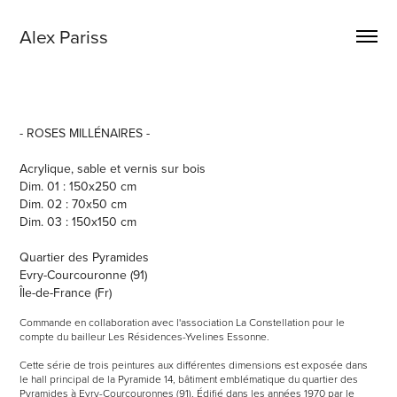
Alex Pariss
- ROSES
MILLÉ
NAIRES -
Acrylique, sable et vernis sur bois
Dim. 01 : 150x250 cm
Dim. 02 : 70x50 cm
Dim. 03 : 150x150 cm
Quartier des Pyramides
Evry-Courcouronne (91)
Île-de-France (Fr)
Commande en collaboration avec l'association La Constellation pour le
compte du bailleur Les Résidences-Yvelines Essonne.
Cette série de trois peintures aux différentes dimensions est exposée dans
le hall principal de la Pyramide 14, bâtiment emblématique du quartier des
Pyramides à Evry-Courcouronnes (91). Édifié dans les années 1970 par le