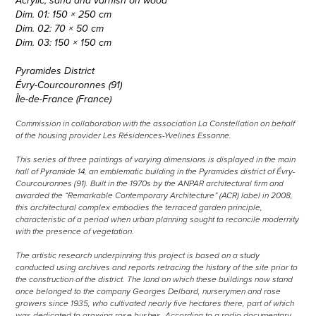
Acrylic, sand and varnish on wood
Dim. 01: 150 × 250 cm
Dim. 02: 70 × 50 cm
Dim. 03: 150 × 150 cm
Pyramides District
Évry-Courcouronnes (91)
Île-de-France (France)
Commission in collaboration with the association La Constellation on behalf
of the housing provider Les Résidences-Yvelines Essonne.
This series of three paintings of varying dimensions is displayed in the main
hall of Pyramide 14, an emblematic building in the Pyramides district of Évry-
Courcouronnes (91). Built in the 1970s by the ANPAR architectural firm and
awarded the “Remarkable Contemporary Architecture” (ACR) label in 2008,
this architectural complex embodies the terraced garden principle,
characteristic of a period when urban planning sought to reconcile modernity
with the presence of vegetation.
The artistic research underpinning this project is based on a study
conducted using archives and reports retracing the history of the site prior to
the construction of the district. The land on which these buildings now stand
once belonged to the company Georges Delbard, nurserymen and rose
growers since 1935, who cultivated nearly five hectares there, part of which
was dedicated to growing rose bushes. According to a radio documentary,