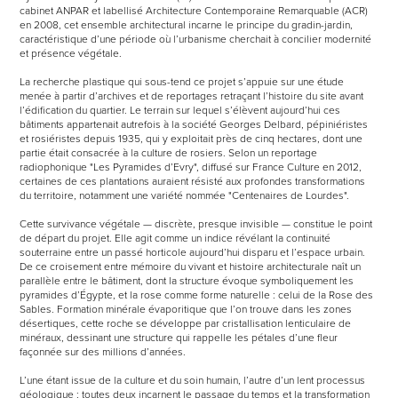
cabinet ANPAR et labellisé Architecture Contemporaine Remarquable (ACR)
en 2008, cet ensemble architectural incarne le principe du gradin-jardin,
caractéristique d’une période où l’urbanisme cherchait à concilier modernité
et présence végétale.
La recherche plastique qui sous-tend ce projet s’appuie sur une étude
menée à partir d’archives et de reportages retraçant l’histoire du site avant
l’édification du quartier. Le terrain sur lequel s’élèvent aujourd’hui ces
bâtiments appartenait autrefois à la société Georges Delbard, pépiniéristes
et rosiéristes depuis 1935, qui y exploitait près de cinq hectares, dont une
partie était consacrée à la culture de rosiers. Selon un reportage
radiophonique "Les Pyramides d’Evry", diffusé sur France Culture en 2012,
certaines de ces plantations auraient résisté aux profondes transformations
du territoire, notamment une variété nommée "Centenaires de Lourdes".
Cette survivance végétale — discrète, presque invisible — constitue le point
de départ du projet. Elle agit comme un indice révélant la continuité
souterraine entre un passé horticole aujourd’hui disparu et l’espace urbain.
De ce croisement entre mémoire du vivant et histoire architecturale naît un
parallèle entre le bâtiment, dont la structure évoque symboliquement les
pyramides d’Égypte, et la rose comme forme naturelle : celui de la Rose des
Sables. Formation minérale évaporitique que l’on trouve dans les zones
désertiques, cette roche se développe par cristallisation lenticulaire de
minéraux, dessinant une structure qui rappelle les pétales d’une fleur
façonnée sur des millions d’années.
L’une étant issue de la culture et du soin humain, l’autre d’un lent processus
géologique ; toutes deux incarnent le passage du temps et la transformation