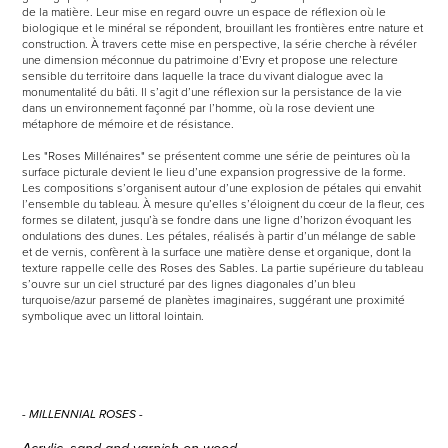
de la matière. Leur mise en regard ouvre un espace de réflexion où le
biologique et le minéral se répondent, brouillant les frontières entre nature et
construction. À travers cette mise en perspective, la série cherche à révéler
une dimension méconnue du patrimoine d’Evry et propose une relecture
sensible du territoire dans laquelle la trace du vivant dialogue avec la
monumentalité du bâti. Il s’agit d’une réflexion sur la persistance de la vie
dans un environnement façonné par l’homme, où la rose devient une
métaphore de mémoire et de résistance.
Les "Roses Millénaires" se présentent comme une série de peintures où la
surface picturale devient le lieu d’une expansion progressive de la forme.
Les compositions s’organisent autour d’une explosion de pétales qui envahit
l’ensemble du tableau. À mesure qu’elles s’éloignent du cœur de la fleur, ces
formes se dilatent, jusqu’à se fondre dans une ligne d’horizon évoquant les
ondulations des dunes. Les pétales, réalisés à partir d’un mélange de sable
et de vernis, confèrent à la surface une matière dense et organique, dont la
texture rappelle celle des Roses des Sables. La partie supérieure du tableau
s’ouvre sur un ciel structuré par des lignes diagonales d’un bleu
turquoise/azur parsemé de planètes imaginaires, suggérant une proximité
symbolique avec un littoral lointain.
- MILLENNIAL ROSES
-