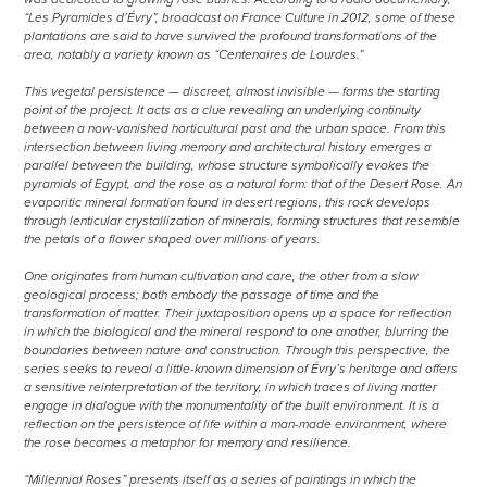
“Les Pyramides d’Évry”, broadcast on France Culture in 2012, some of these
plantations are said to have survived the profound transformations of the
area, notably a variety known as “Centenaires de Lourdes.”
This vegetal persistence — discreet, almost invisible — forms the starting
point of the project. It acts as a clue revealing an underlying continuity
between a now-vanished horticultural past and the urban space. From this
intersection between living memory and architectural history emerges a
parallel between the building, whose structure symbolically evokes the
pyramids of Egypt, and the rose as a natural form: that of the Desert Rose. An
evaporitic mineral formation found in desert regions, this rock develops
through lenticular crystallization of minerals, forming structures that resemble
the petals of a flower shaped over millions of years.
One originates from human cultivation and care, the other from a slow
geological process; both embody the passage of time and the
transformation of matter. Their juxtaposition opens up a space for reflection
in which the biological and the mineral respond to one another, blurring the
boundaries between nature and construction. Through this perspective, the
series seeks to reveal a little-known dimension of Évry’s heritage and offers
a sensitive reinterpretation of the territory, in which traces of living matter
engage in dialogue with the monumentality of the built environment. It is a
reflection on the persistence of life within a man-made environment, where
the rose becomes a metaphor for memory and resilience.
“Millennial Roses” presents itself as a series of paintings in which the